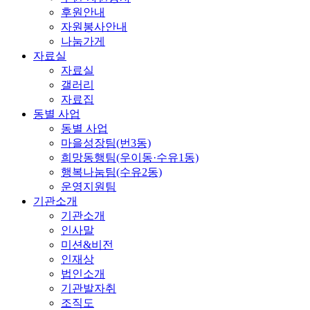
후원안내
자원봉사안내
나눔가게
자료실
자료실
갤러리
자료집
동별 사업
동별 사업
마을성장팀(번3동)
희망동행팀(우이동·수유1동)
행복나눔팀(수유2동)
운영지원팀
기관소개
기관소개
인사말
미션&비전
인재상
법인소개
기관발자취
조직도