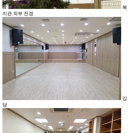
복
지관 외부 전경
강
당