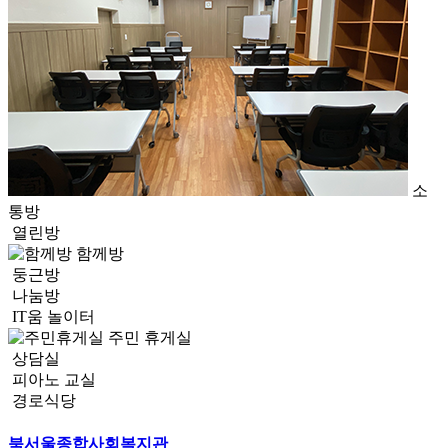
소
통방
열린방
함께방
둥근방
나눔방
IT움 놀이터
주민 휴게실
상담실
피아노 교실
경로식당
북서울종합사회복지관