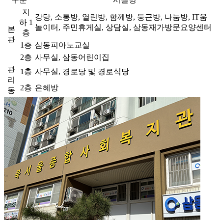
지
강당, 소통방, 열린방, 함께방, 둥근방, 나눔방, IT움
하 1
놀이터, 주민휴게실, 상담실, 삼동재가방문요양센터
본
층
관
1층
삼동피아노교실
2층
사무실, 삼동어린이집
관
1층
사무실, 경로당 및 경로식당
리
2층
은혜방
동