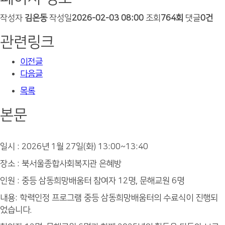
작성자
김은동
작성일
2026-02-03 08:00
조회
764회
댓글
0건
관련링크
이전글
다음글
목록
본문
일시 : 2026년 1월 27일(화) 13:00~13:40
장소 : 북서울종합사회복지관 은혜방
인원 : 중등 삼동희망배움터 참여자 12명, 문해교원 6명
내용: 학력인정 프로그램 중등 삼동희망배움터의 수료식이 진행되
었습니다.