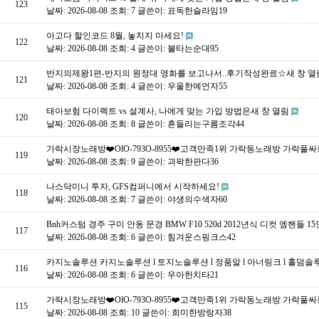
123
날짜: 2026-08-08
조회: 7
글쓴이:
표독한슬라임19
아고다 할인코드 8월, 놓치지 마세요!
122
날짜: 2026-08-08
조회: 4
글쓴이:
불타는순대95
반지의제왕1편-반지의 원정대 영화를 보고나서..후기작성완료☆새 창 
121
날짜: 2026-08-08
조회: 4
글쓴이:
우울한예언자55
태아보험 다이렉트 vs 설계사, 나에게 맞는 가입 방법은새 창 열림
120
날짜: 2026-08-08
조회: 8
글쓴이:
흔들리는구름조각44
가락시장노래방❤️OlO-793O-8955❤️고객만족1위 가락동노래방 가
119
날짜: 2026-08-08
조회: 9
글쓴이:
괴팍한판다36
나스닥미니 투자, GFS컴퍼니에서 시작하세요!
118
날짜: 2026-08-08
조회: 7
글쓴이:
야생의수색자60
Bnh커스텀 경주 구미 안동 문경 BMW F10 520d 2012년식 디컷 엠핸들
117
날짜: 2026-08-08
조회: 6
글쓴이:
힘겨운스핑크스42
카지노솔루션 카지노솔루션 l 토지노솔루션 l 정품알 l 아너링크 l 홀덤
116
날짜: 2026-08-08
조회: 6
글쓴이:
우아한치타21
가락시장노래방❤️OlO-793O-8955❤️고객만족1위 가락동노래방 가
115
날짜: 2026-08-08
조회: 10
글쓴이:
희미한방랑자38