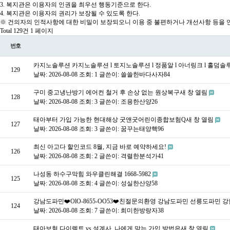
3. 복지관은 이용자의 인권을 최우선 행동기준으로 한다.
4. 복지관은 이용자의 권리가 보장될 수 있도록 한다.
※ 건의자의 인적사항에 대한 비밀이 보장되오니 이용 중 불편하거나 개선사항 등을 언
Total 129건
1 페이지
번호
카지노솔루션 카지노솔루션 l 토지노솔루션 l 정품알 l 아너링크 l 홀덤
129
날짜: 2026-08-08
조회: 1
글쓴이:
쓸쓸한바다사자84
구미 중고냉난방기 에어컨 철거 후 손상 없는 원상복구새 창 열림
128
날짜: 2026-08-08
조회: 3
글쓴이:
조용한산양26
태아부터 가입 가능한 현대해상 굿앤굿어린이종합보험Q새 창 열림
127
날짜: 2026-08-08
조회: 3
글쓴이:
꿈꾸는태양핵96
최신 아고다 할인코드 8월, 지금 바로 예약하세요!
126
날짜: 2026-08-08
조회: 2
글쓴이:
격렬한분석가41
나성동 하수구막힘 와우클린해결 1668-5982
125
날짜: 2026-08-08
조회: 4
글쓴이:
성실한산양58
강남도파민❤️OlO-8655-OO53❤️친절문의환영 강남도파민 선릉도파민
124
날짜: 2026-08-08
조회: 7
글쓴이:
희미한방랑자38
태아보험 다이렉트 vs 설계사, 나에게 맞는 가입 방법은새 창 열림