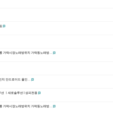
열림
락풀싸롱 가락시장노래방위치 가락동노래방…
 15인치 안드로이드 올인…
솔루션 ㅣ새로솔루션 l 성피전용
락풀싸롱 가락시장노래방위치 가락동노래방…