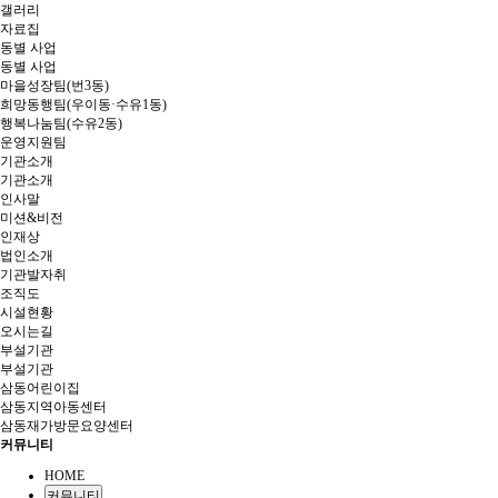
갤러리
자료집
동별 사업
동별 사업
마을성장팀(번3동)
희망동행팀(우이동·수유1동)
행복나눔팀(수유2동)
운영지원팀
기관소개
기관소개
인사말
미션&비전
인재상
법인소개
기관발자취
조직도
시설현황
오시는길
부설기관
부설기관
삼동어린이집
삼동지역아동센터
삼동재가방문요양센터
커뮤니티
HOME
커뮤니티