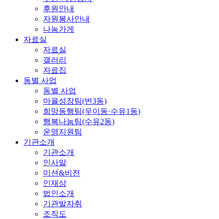
후원안내
자원봉사안내
나눔가게
자료실
자료실
갤러리
자료집
동별 사업
동별 사업
마을성장팀(번3동)
희망동행팀(우이동·수유1동)
행복나눔팀(수유2동)
운영지원팀
기관소개
기관소개
인사말
미션&비전
인재상
법인소개
기관발자취
조직도