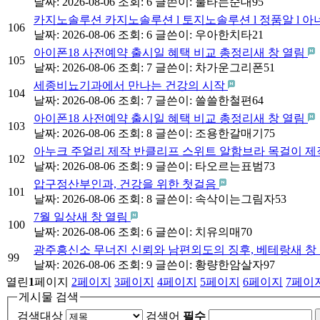
날짜: 2026-08-06
조회: 6
글쓴이:
불타는순대95
카지노솔루션 카지노솔루션 l 토지노솔루션 l 정품알 l 아
106
날짜: 2026-08-06
조회: 6
글쓴이:
우아한치타21
아이폰18 사전예약 출시일 혜택 비교 총정리새 창 열림
105
날짜: 2026-08-06
조회: 7
글쓴이:
차가운그리폰51
세종비뇨기과에서 만나는 건강의 시작
104
날짜: 2026-08-06
조회: 7
글쓴이:
쓸쓸한철편64
아이폰18 사전예약 출시일 혜택 비교 총정리새 창 열림
103
날짜: 2026-08-06
조회: 8
글쓴이:
조용한갈매기75
아누크 주얼리 제작 반클리프 스위트 알함브라 목걸이 제
102
날짜: 2026-08-06
조회: 9
글쓴이:
타오르는표범73
압구정산부인과, 건강을 위한 첫걸음
101
날짜: 2026-08-06
조회: 8
글쓴이:
속삭이는그림자53
7월 일상새 창 열림
100
날짜: 2026-08-06
조회: 6
글쓴이:
치유의매70
광주흥신소 무너진 신뢰와 남편외도의 징후, 베테랑새 창
99
날짜: 2026-08-06
조회: 9
글쓴이:
황량한암살자97
열린
1
페이지
2
페이지
3
페이지
4
페이지
5
페이지
6
페이지
7
페이
게시물 검색
검색대상
검색어
필수