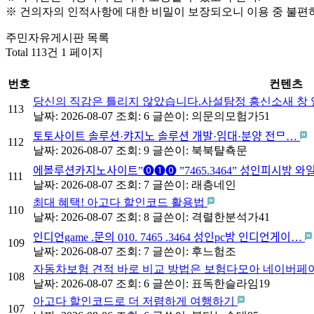
※ 건의자의 인적사항에 대한 비밀이 보장되오니 이용 중 불편
주민자유게시판 목록
Total 113건
1 페이지
번호
컨텐츠
당신의 직감은 틀리지 않았습니다.사설탐정 흥신소새 창
113
날짜: 2026-08-07
조회: 6
글쓴이:
의문의모험가51
토­토사이트 솔루션·캬지노 솔루션 개발·임대·분양 전ᄆ…
112
날짜: 2026-08-07
조회: 9
글쓴이:
북북턀쵹문
에볼루션카­지노사이트”⓿❶⓿ ”7465.3464” 성인피시방 와
111
날짜: 2026-08-07
조회: 7
글쓴이:
래층네인
최대 혜택! 아고다 할인코드 활용법
110
날짜: 2026-08-07
조회: 8
글쓴이:
격렬한분석가41
인디언game .문의 010. 7465 .3464 성인pc방 인디언게이…
109
날짜: 2026-08-07
조회: 7
글쓴이:
후느험조
자동차보험 견적 바로 비교 방법은 보험다모아 네이버페이
108
날짜: 2026-08-07
조회: 6
글쓴이:
표독한슬라임19
아고다 할인코드로 더 저렴하게 여행하기
107