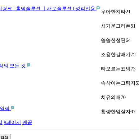
너링크 l 홀덤솔루션 ㅣ새로솔루션 l 성피전용
우아한치타21
차가운그리폰51
쓸쓸한철편64
조용한갈매기75
작의 모든 것
타오르는표범73
속삭이는그림자5
치유의매70
 열림
황량한암살자97
지
8
페이지
맨끝