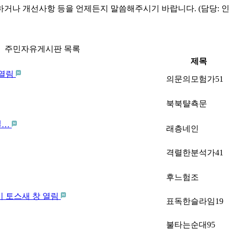
하거나 개선사항 등을 언제든지 말씀해주시기 바랍니다. (담당: 
주민자유게시판 목록
제목
 열림
의문의모험가51
북북턀쵹문
일…
래층네인
격렬한분석가41
후느험조
 토스새 창 열림
표독한슬라임19
불타는순대95