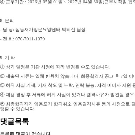
④
근무기간
: 2026
년
05
월
01
일
~ 2027
년
04
월
30
일
(
근무시작일 협
8.
문의
-
담 당
:
삼동재가방문요양센터 박혜신 팀장
-
전 화
: 070-7011-1079
9.
기 타
①
상기 일정은 기관 사정에 따라 변경될 수도 있습니다
.
②
제출된 서류는 일체 반환치 않습니다
.
최종합격자 공고 후
7
일 이
③
허위 사실 기재
,
기재 착오 및 누락
,
연락 불능
,
자격 미비자 지원 
④
채용 결정 후 서류에 허위 사실이 있거나 결격사유가 발견될 경
⑤
최종합격자가 임용포기
·
합격취소
·
임용결격사유 등의 사정으로 결
행할 수 있습니다
.
댓글목록
등록된 댓글이 없습니다.