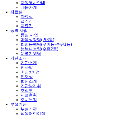
자원봉사안내
나눔가게
자료실
자료실
갤러리
자료집
동별 사업
동별 사업
마을성장팀(번3동)
희망동행팀(우이동·수유1동)
행복나눔팀(수유2동)
운영지원팀
기관소개
기관소개
인사말
미션&비전
인재상
법인소개
기관발자취
조직도
시설현황
오시는길
부설기관
부설기관
삼동어린이집