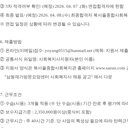
③
3
차 적격여부 확인
/ (
예정
) 2026. 04. 07 .(화
)
면접합격자에 한함
④
최종 발표
/ (
예정
) 2026. 04. 08.(수
)
최종합격자 북서울
종합사회복
※
면접 일정은 상황에 따라 변경될 수 있습니다
.
6.
제출방법
①
온라인
(
이메일
)
접수
: yoyang0515@hanmail.net (
제목
:
지원서 제
②
공통서식 파일명
: 사회복지사지원자(
본인 이름)
③
지원서 양식은 북서울
종합사회복지관 홈페이지
www.saeun.com
"삼동재가방문요양센터 사회복지사 채용 공고" 에서 다운
7.
근무조건
①
수습(시용)
3
개월 적용
(
※
단 수습(시용) 기간 만료 후 평가에 
②
보수지급기준
: 2,350,000
원이상
(중식비 포함
)
③
근무시간
:
주
40
시간 기준
.
단 사업의 특성상 필요에 따라 탄력근