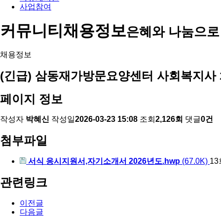
사업참여
커뮤니티
채용정보
은혜와 나눔으로
채용정보
(긴급) 삼동재가방문요양센터 사회복지사
페이지 정보
작성자
박혜신
작성일
2026-03-23 15:08
조회
2,126회
댓글
0건
첨부파일
서식 응시지원서,자기소개서 2026년도.hwp
(67.0K)
1
관련링크
이전글
다음글