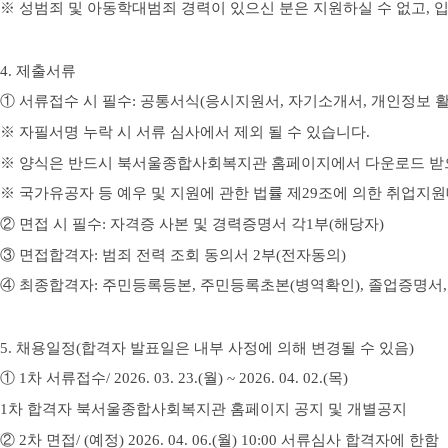
※
성범죄 및 아동학대범죄 경력이 있으신 분은 지원하실 수 없고
,
입
4.
제출서류
①
서류접수 시 필수
:
공통서식
(
응시지원서
,
자기소개서
,
개인정보 
※
자필서명 누락 시 서류 심사에서 제외 될 수 있습니다
.
※
양식은 반드시 북서울
종합사회복지관 홈페이지에서 다운로드 받
※
국가유공자 등 예우 및 지원에 관한 법률 제
29
조에 의한 취업지
②
면접 시 필수
:
자격증 사본 및 경력증명서 각
1
부
(
해당자
)
③
면접합격자
:
범죄 전력 조회 동의서
2
부
(
전자동의
)
④
최종합격자
:
주민등록등본
,
주민등록초본
(
병역확인
),
졸업증명서
5.
채용일정
(
합격자 발표일은 내부 사정에 의해 변경될 수 있음
)
①
1
차 서류접수
/ 2026. 03. 23.(월
) ~ 2026. 04. 02.(목
)
1
차 합격자 북서울
종합사회복지관 홈페이지 공지 및 개별공지
②
2
차 면접
/ (
예정
) 2026. 04. 06.(월
) 10:00
서류심사 합격자에 한함