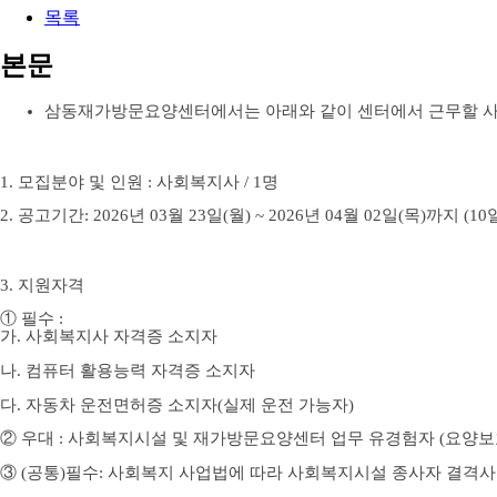
목록
본문
삼동재가방문요양센터에서는 아래와 같이 센터에서 근무할 
1.
모집분야 및 인원
:
사회복지사
/ 1
명
2.
공고기간
: 2026
년
03
월
23
일
(월
) ~ 2026
년
04
월
02
일
(목
)
까지
(10
3.
지원자격
①
필수
:
가
.
사회복지사 자격증 소지자
나
. 컴퓨터 활용능력 자격증 소지자
다
.
자동차 운전면허증 소지자
(
실제 운전 가능자
)
②
우대
:
사회복지시설 및 재가방문요양센터 업무 유경험자 (요양보
③
(
공통
)
필수
:
사회복지 사업법에 따라 사회복지시설 종사자 결격사