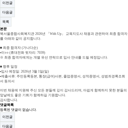
이전글
다음글
목록
본문
북서울종합사회복지관 2026년
「With Up」 교육지도사
채용과 관련하여 최종 합격자
를 아래와 같이 공지합니다
.
■
최종 합격자
(
가나다순
)
▪
이
○○
(
휴대전화 뒷자리
: 7039)
※
최종 합격자에게는 개별 유선 연락으로 입사 안내를 드릴 예정입니다
.
■
향후 일정
▪
입사 예정일
: 2026
년
3
월
1
일
(
일
)
▪
제출서류
:
주민등록등본
,
통장
(
급여
)
사본
,
졸업증명서
,
성적증명서
,
성범죄경록조회
서 동의서
이번 채용에 지원해 주신 모든 분들께 깊이 감사드리며
,
아쉽게 함께하지 못한 분들의
앞날에도 좋은 기회가 함께하길 기원합니다
.
감사합니다
.
댓글목록
등록된 댓글이 없습니다.
이전글
다음글