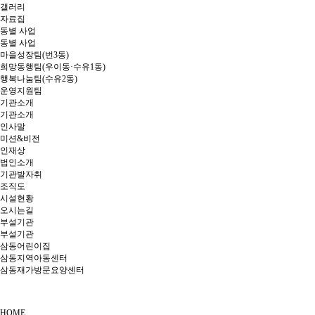
갤러리
자료집
동별 사업
동별 사업
마을성장팀(번3동)
희망동행팀(우이동·수유1동)
행복나눔팀(수유2동)
운영지원팀
기관소개
기관소개
인사말
미션&비전
인재상
법인소개
기관발자취
조직도
시설현황
오시는길
부설기관
부설기관
삼동어린이집
삼동지역아동센터
삼동재가방문요양센터
HOME