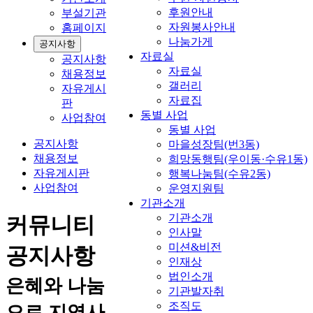
후원안내
부설기관
자원봉사안내
홈페이지
나눔가게
공지사항
자료실
공지사항
자료실
채용정보
갤러리
자유게시
자료집
판
동별 사업
사업참여
동별 사업
공지사항
마을성장팀(번3동)
채용정보
희망동행팀(우이동·수유1동)
자유게시판
행복나눔팀(수유2동)
사업참여
운영지원팀
기관소개
기관소개
커뮤니티
인사말
미션&비전
공지사항
인재상
법인소개
은혜와 나눔
기관발자취
조직도
으로 지역사