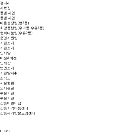
갤러리
자료집
동별 사업
동별 사업
마을성장팀(번3동)
희망동행팀(우이동·수유1동)
행복나눔팀(수유2동)
운영지원팀
기관소개
기관소개
인사말
미션&비전
인재상
법인소개
기관발자취
조직도
시설현황
오시는길
부설기관
부설기관
삼동어린이집
삼동지역아동센터
삼동재가방문요양센터
HOME